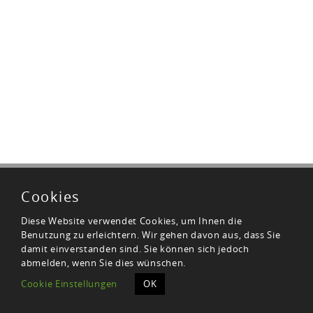
© 2026
ESPRESSO TECNICA e.K.
Cookies
Diese Website verwendet Cookies, um Ihnen die
Benutzung zu erleichtern. Wir gehen davon aus, dass Sie
DATENSCHUTZERKLÄRUNG
damit einverstanden sind. Sie können sich jedoch
abmelden, wenn Sie dies wünschen.
IMPRESSUM
Cookie Einstellungen
OK